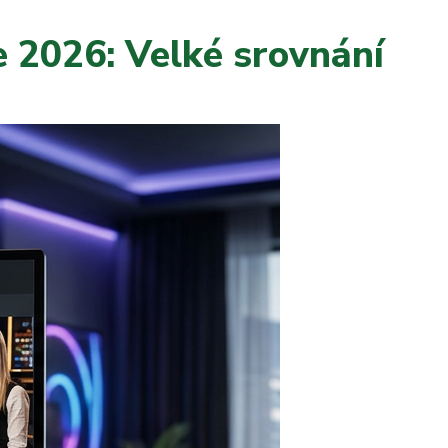
e 2026: Velké srovnání