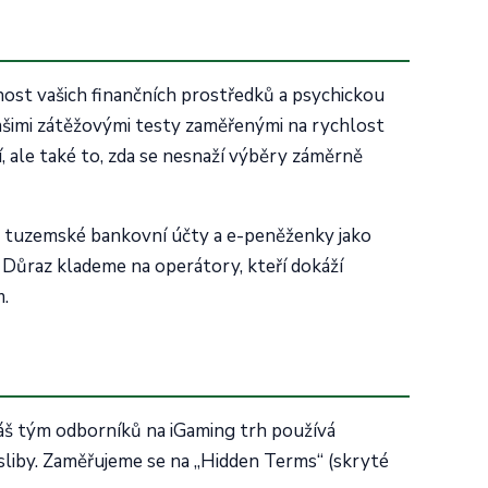
ost vašich finančních prostředků a psychickou
ašimi zátěžovými testy zaměřenými na rychlost
, ale také to, zda se nesnaží výběry záměrně
ro tuzemské bankovní účty a e-peněženky jako
. Důraz klademe na operátory, kteří dokáží
.
 Náš tým odborníků na iGaming trh používá
é sliby. Zaměřujeme se na „Hidden Terms“ (skryté