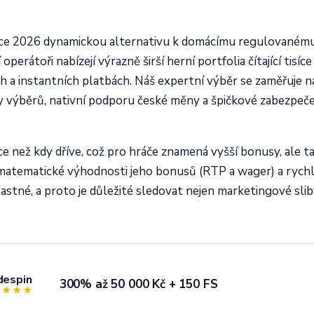
roce 2026 dynamickou alternativu k domácímu regulovanému t
rátoři nabízejí výrazně širší herní portfolia čítající tisíce
 instantních platbách. Náš expertní výběr se zaměřuje na
ky výběrů, nativní podporu české měny a špičkové zabezpeč
ce než kdy dříve, což pro hráče znamená vyšší bonusy, ale ta
atematické výhodnosti jeho bonusů (RTP a wager) a rychlo
stné, a proto je důležité sledovat nejen marketingové slib
despin
300% až 50 000 Kč + 150 FS
★
★
★
★