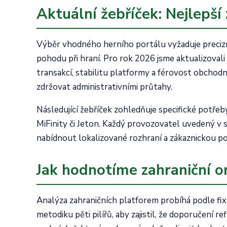
Aktuální žebříček: Nejlepší
Výběr vhodného herního portálu vyžaduje precizn
pohodu při hraní. Pro rok 2026 jsme aktualizova
transakcí, stabilitu platformy a férovost obchodn
zdržovat administrativními průtahy.
Následující žebříček zohledňuje specifické potř
MiFinity či Jeton. Každý provozovatel uvedený v s
nabídnout lokalizované rozhraní a zákaznickou 
Jak hodnotíme zahraniční o
Analýza zahraničních platforem probíhá podle fixn
metodiku pěti pilířů, aby zajistil, že doporučení 