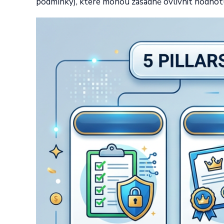
podmínky), které mohou zásadně ovlivnit hodnotu