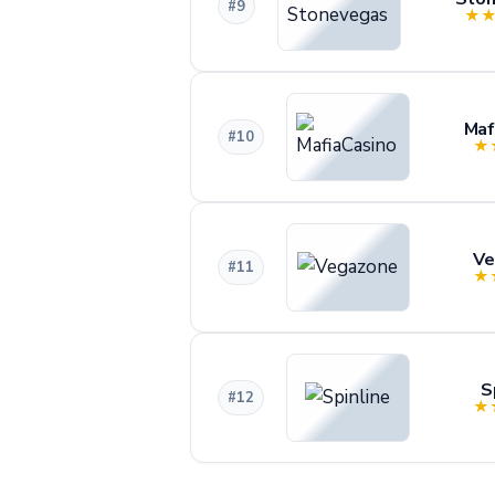
#9
★
Maf
#10
★
Ve
#11
★
S
#12
★