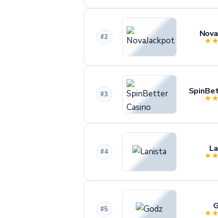
Nova
#2
★
SpinBet
#3
★
La
#4
★
G
#5
★